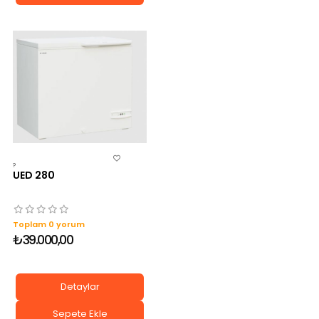
?
UED 280
Toplam 0 yorum
₺39.000,00
Detaylar
Sepete Ekle