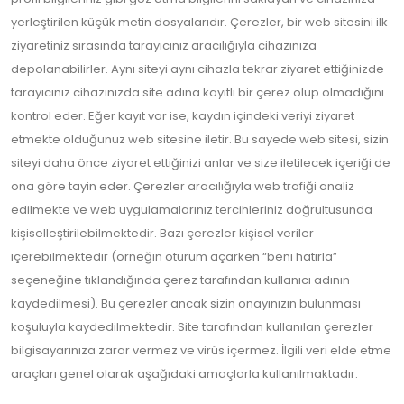
yerleştirilen küçük metin dosyalarıdır. Çerezler, bir web sitesini ilk
ziyaretiniz sırasında tarayıcınız aracılığıyla cihazınıza
depolanabilirler. Aynı siteyi aynı cihazla tekrar ziyaret ettiğinizde
tarayıcınız cihazınızda site adına kayıtlı bir çerez olup olmadığını
kontrol eder. Eğer kayıt var ise, kaydın içindeki veriyi ziyaret
etmekte olduğunuz web sitesine iletir. Bu sayede web sitesi, sizin
siteyi daha önce ziyaret ettiğinizi anlar ve size iletilecek içeriği de
ona göre tayin eder. Çerezler aracılığıyla web trafiği analiz
edilmekte ve web uygulamalarınız tercihleriniz doğrultusunda
kişiselleştirilebilmektedir. Bazı çerezler kişisel veriler
içerebilmektedir (örneğin oturum açarken “beni hatırla”
seçeneğine tıklandığında çerez tarafından kullanıcı adının
kaydedilmesi). Bu çerezler ancak sizin onayınızın bulunması
koşuluyla kaydedilmektedir. Site tarafından kullanılan çerezler
bilgisayarınıza zarar vermez ve virüs içermez. İlgili veri elde etme
araçları genel olarak aşağıdaki amaçlarla kullanılmaktadır: