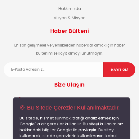
Hakkımızda
Vizyon & Misyon
Haber Bülteni
En son gelişmeler ve yeniliklerden haberdar olmak için haber
bültenimize kayıt olmayı unutmayın.
KAYIT OL!
Bize Ulaşın
Bağlarbaşı Mah.Bursa Cad. No:59 A Keçiören - ANKARA
🍪 Bu Sitede Çerezler Kullanılmaktadır.
0312 340 30 00
info@basaransogutma.com
Bu sitede, hizmet sunmak, trafiği analiz etmek için
Google´ a ait çerezler kullanılır. Bu siteyi kullanımınız
hakkındaki bilgiler Google ile paylaşılır. Bu siteyi
kullanarak, sitede çerezlerin kullanılmasını kabul