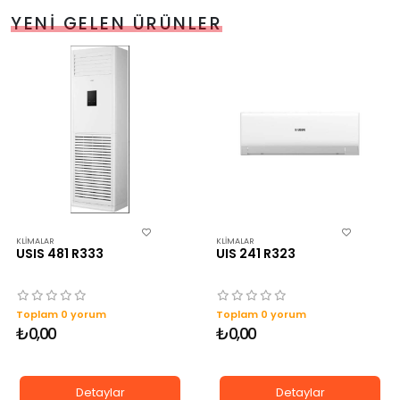
YENI GELEN ÜRÜNLER
KLIMALAR
KLIMALAR
USIS 481 R333
UIS 241 R323
Toplam 0 yorum
Toplam 0 yorum
₺0,00
₺0,00
Detaylar
Detaylar