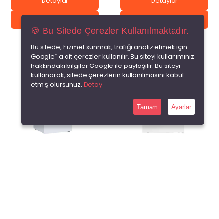
Detaylar
Detaylar
Sepete Ekle
Sepete Ekle
🍪 Bu Sitede Çerezler Kullanılmaktadır.
Bu sitede, hizmet sunmak, trafiği analiz etmek için
Google´ a ait çerezler kullanılır. Bu siteyi kullanımınız
hakkındaki bilgiler Google ile paylaşılır. Bu siteyi
kullanarak, sitede çerezlerin kullanılmasını kabul
etmiş olursunuz.
Detay
Tamam
Ayarlar
?
?
UED 7266 DTK R65
UES 635 D2K NF DGT R65
Toplam 0 yorum
Toplam 0 yorum
₺29.990,00
₺0,00