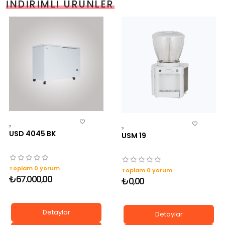
İNDIRIMLI ÜRÜNLER
?
?
USD 4045 BK
USM 19
Toplam 0 yorum
Toplam 0 yorum
₺67.000,00
₺0,00
Detaylar
Detaylar