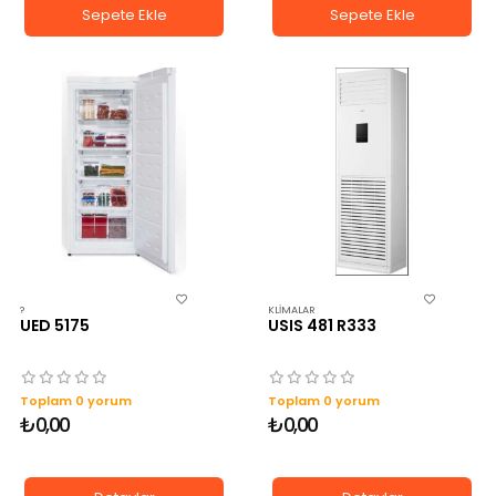
Sepete Ekle
Sepete Ekle
?
KLIMALAR
UED 5175
USIS 481 R333
Toplam 0 yorum
Toplam 0 yorum
₺0,00
₺0,00