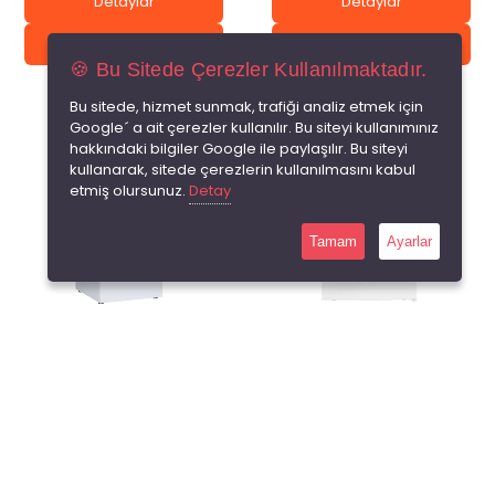
Detaylar
Detaylar
Sepete Ekle
Sepete Ekle
🍪 Bu Sitede Çerezler Kullanılmaktadır.
Bu sitede, hizmet sunmak, trafiği analiz etmek için
Google´ a ait çerezler kullanılır. Bu siteyi kullanımınız
hakkındaki bilgiler Google ile paylaşılır. Bu siteyi
kullanarak, sitede çerezlerin kullanılmasını kabul
etmiş olursunuz.
Detay
Tamam
Ayarlar
?
?
UED 7266 DTK R65
UES 635 D2K NF DGT R65
Toplam 0 yorum
Toplam 0 yorum
₺29.990,00
₺0,00