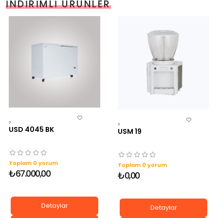
İNDIRIMLI ÜRÜNLER
?
?
USD 4045 BK
USM 19
Toplam 0 yorum
Toplam 0 yorum
₺67.000,00
₺0,00
Detaylar
Detaylar