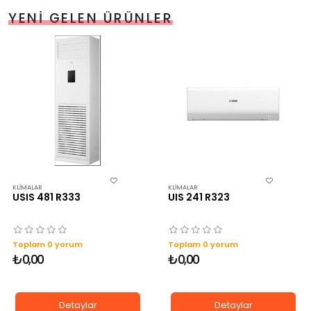
YENI GELEN ÜRÜNLER
KLIMALAR
KLIMALAR
USIS 481 R333
UIS 241 R323
Toplam 0 yorum
Toplam 0 yorum
₺0,00
₺0,00
Detaylar
Detaylar