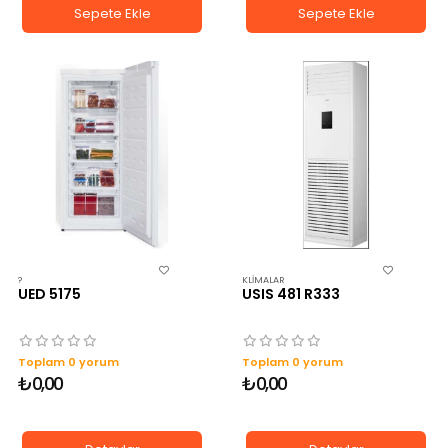
Sepete Ekle
Sepete Ekle
?
KLIMALAR
UED 5175
USIS 481 R333
Toplam 0 yorum
Toplam 0 yorum
₺0,00
₺0,00